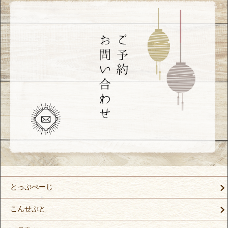
とっぷぺーじ
こんせぷと