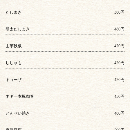
だしまき
380円
明太だしまき
480円
山芋鉄板
420円
ししゃも
420円
ギョーザ
420円
ネギ一本豚肉巻
450円
とんぺい焼き
480円