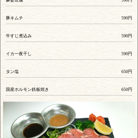
麻婆豆腐
590円
豚キムチ
590円
牛すじ煮込み
590円
イカ一夜干し
590円
タン塩
650円
国産ホルモン鉄板焼き
650円