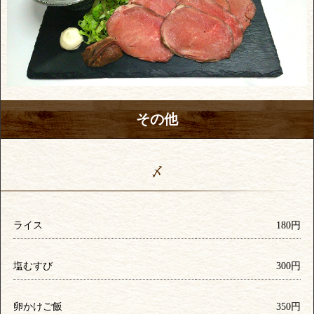
その他
〆
ライス
180円
塩むすび
300円
卵かけご飯
350円