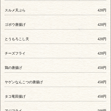
スルメ天ぷら
420円
ゴボウ唐揚げ
420円
とうもろこし天
420円
チーズフライ
420円
鶏の唐揚げ
450円
ヤゲンなんこつの唐揚げ
450円
タコ竜田揚げ
450円
アジフライ
500円