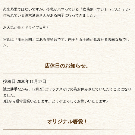
久米乃里ではないですが、今私がハマっている『吹毛剣（すいもうけん）』が
作られている酒六酒造さんがある内子に行ってきました。
お天気が良くドライブ日和♪
写真は『龍王公園』にある展望台です。内子と五十崎が見渡せる素敵な所でし
た。
店休日のお知らせ。
投稿日
2020年11月17日
誠に勝手ながら、12月2日はワックスがけの為お休みさせていただくことになり
ました。
3日から通常営業いたします。どうぞよろしくお願いいたします♪
オリジナル箸袋！