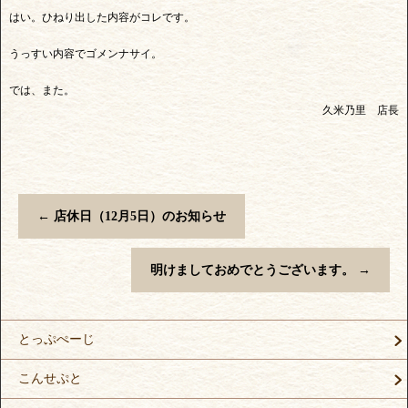
はい。ひねり出した内容がコレです。
うっすい内容でゴメンナサイ。
では、また。
久米乃里 店長
←
店休日（12月5日）のお知らせ
明けましておめでとうございます。
→
とっぷぺーじ
こんせぷと