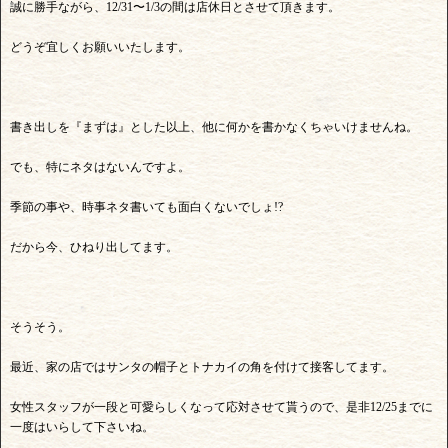
誠に勝手ながら、12/31〜1/3の間は店休日とさせて頂きます。
どうぞ宜しくお願いいたします。
書き出しを『まずは』とした以上、他に何かを書かなくちゃいけませんね。
でも、特にネタはないんですよ。
季節の事や、時事ネタ書いても面白くないでしょ!?
だから今、ひねり出してます。
そうそう。
最近、家の店ではサンタの帽子とトナカイの角を付けて接客してます。
女性スタッフが一段と可愛らしくなって応対させて貰うので、是非12/25までに
一度はいらして下さいね。